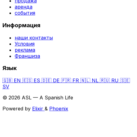
продажа
аренда
события
Информация
наши контакты
Условия
реклама
Франшиза
Язык
🇬🇧
EN
🇪🇸
ES
🇩🇪
DE
🇫🇷
FR
🇳🇱
NL
🇷🇺
RU
🇸🇪
SV
© 2026 ASL — A Spanish Life
Powered by
Elixir
&
Phoenix