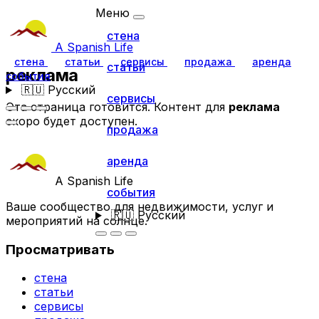
Меню
стена
A Spanish Life
стена
статьи
сервисы
продажа
аренда
статьи
реклама
события
🇷🇺
Русский
сервисы
Эта страница готовится. Контент для
реклама
скоро будет доступен.
продажа
аренда
A Spanish Life
события
Ваше сообщество для недвижимости, услуг и
🇷🇺
Русский
мероприятий на солнце.
Просматривать
стена
статьи
сервисы