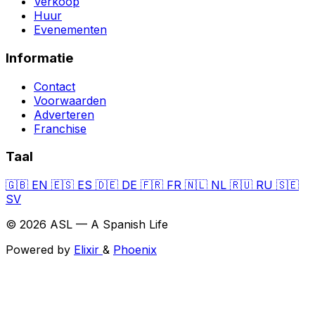
Verkoop
Huur
Evenementen
Informatie
Contact
Voorwaarden
Adverteren
Franchise
Taal
🇬🇧
EN
🇪🇸
ES
🇩🇪
DE
🇫🇷
FR
🇳🇱
NL
🇷🇺
RU
🇸🇪
SV
© 2026 ASL — A Spanish Life
Powered by
Elixir
&
Phoenix