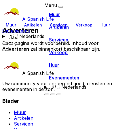
Menu
Muur
A Spanish Life
Muur
Artikelen
Servicen
Verkoop
Huur
Artikelen
Adverteren
Evenementen
🇳🇱
Nederlands
Servicen
Deze pagina wordt voorbereid. Inhoud voor
Adverteren
zal binnenkort beschikbaar zijn.
Verkoop
Huur
A Spanish Life
Evenementen
Uw community voor onroerend goed, diensten en
🇳🇱
Nederlands
evenementen in de zon.
Blader
Muur
Artikelen
Servicen