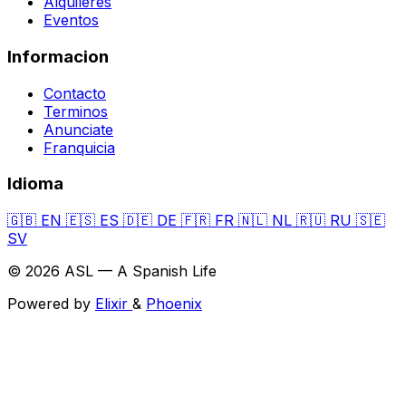
Alquileres
Eventos
Informacion
Contacto
Terminos
Anunciate
Franquicia
Idioma
🇬🇧
EN
🇪🇸
ES
🇩🇪
DE
🇫🇷
FR
🇳🇱
NL
🇷🇺
RU
🇸🇪
SV
© 2026 ASL — A Spanish Life
Powered by
Elixir
&
Phoenix