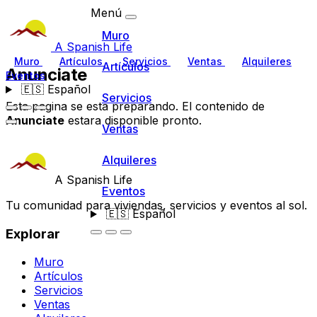
Menú
Muro
A Spanish Life
Muro
Artículos
Servicios
Ventas
Alquileres
Artículos
Anunciate
Eventos
🇪🇸
Español
Servicios
Esta pagina se esta preparando. El contenido de
Anunciate
estara disponible pronto.
Ventas
Alquileres
A Spanish Life
Eventos
Tu comunidad para viviendas, servicios y eventos al sol.
🇪🇸
Español
Explorar
Muro
Artículos
Servicios
Ventas