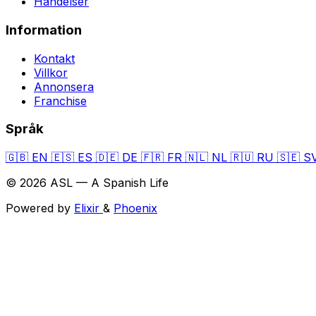
Händelser
Information
Kontakt
Villkor
Annonsera
Franchise
Språk
🇬🇧
EN
🇪🇸
ES
🇩🇪
DE
🇫🇷
FR
🇳🇱
NL
🇷🇺
RU
🇸🇪
S
© 2026 ASL — A Spanish Life
Powered by
Elixir
&
Phoenix