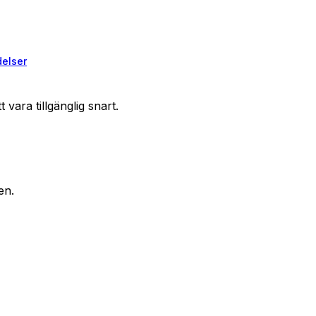
elser
vara tillgänglig snart.
en.