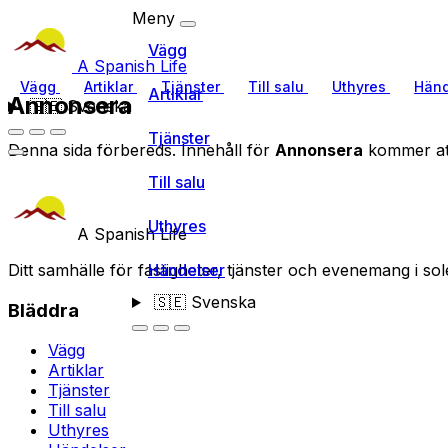
Meny
Vägg
A Spanish Life
Vägg
Artiklar
Tjänster
Till salu
Uthyres
Händ
Artiklar
Annonsera
🇸🇪
Svenska
Tjänster
Denna sida förbereds. Innehåll för
Annonsera
kommer att 
Till salu
Uthyres
A Spanish Life
Ditt samhälle för fastigheter, tjänster och evenemang i sol
Händelser
🇸🇪
Svenska
Bläddra
Vägg
Artiklar
Tjänster
Till salu
Uthyres