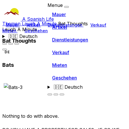
Menue
Mauer
A Spanish Life
Themen
Laugh A Minute
Bat Thoughts
Mauer
Artikel
Dienstleistungen
Verkauf
Artikel
Laugh A Minute
Mieten
Geschehen
🇩🇪
Deutsch
Dienstleistungen
Bat Thoughts
Verkauf
DE
Bats
Mieten
Geschehen
🇩🇪
Deutsch
Nothing to do with above.